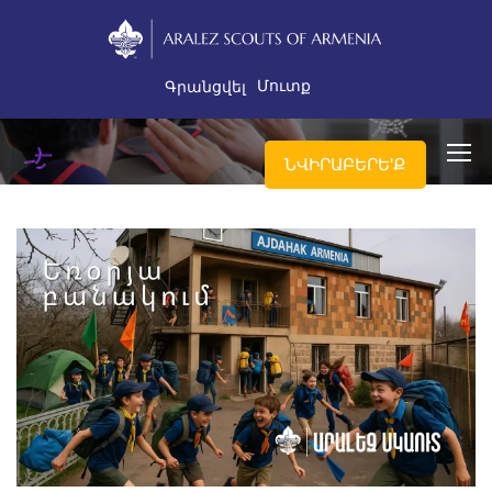
Մուտք
Գրանցվել
ՆՎԻՐԱԲԵՐԵ'Ք