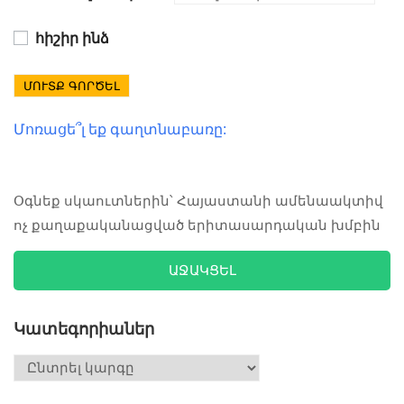
հիշիր ինձ
ՄՈՒՏՔ ԳՈՐԾԵԼ
Մոռացե՞լ եք գաղտնաբառը:
Օգնեք սկաուտներին՝ Հայաստանի ամենաակտիվ
ոչ քաղաքականացված երիտասարդական խմբին
ԱՋԱԿՑԵԼ
Կատեգորիաներ