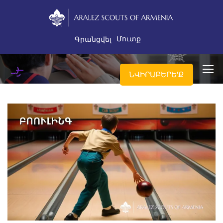
Մուտք
Գրանցվել
ՆՎԻՐԱԲԵՐԵ'Ք