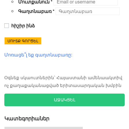
Մուտքանուն
*
Գաղտնաբառ
*
հիշիր ինձ
ՄՈՒՏՔ ԳՈՐԾԵԼ
Մոռացե՞լ եք գաղտնաբառը:
Օգնեք սկաուտներին՝ Հայաստանի ամենաակտիվ
ոչ քաղաքականացված երիտասարդական խմբին
ԱՋԱԿՑԵԼ
Կատեգորիաներ