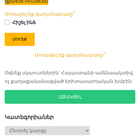
SHOW PASSWORD
Մոռացել եք գաղտնաբառը՞
Հիշել ինձ
Մոռացել եք գաղտնաբառը՞
Օգնեք սկաուտներին՝ Հայաստանի ամենաակտիվ
ոչ քաղաքականացված երիտասարդական խմբին
ԱՋԱԿՑԵԼ
Կատեգորիաներ